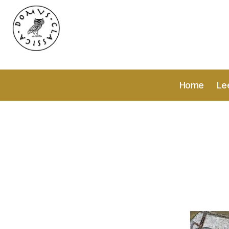
Domvs
Classica
Home
Le