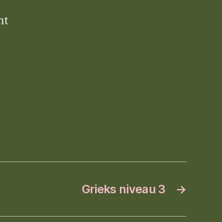
nt
Grieks niveau 3
→