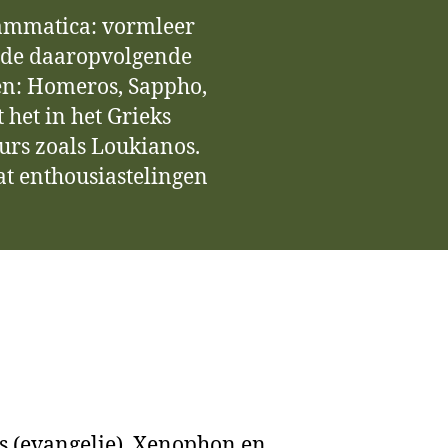
grammatica: vormleer
ns de daaropvolgende
en: Homeros, Sappho,
 het in het Grieks
urs zoals Loukianos.
at enthousiastelingen
es (evangelie), Xenophon en