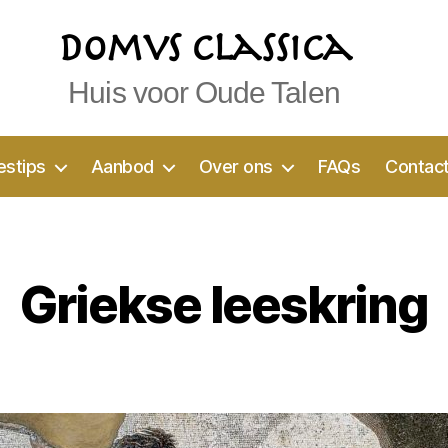
Domvs Classica
Huis voor Oude Talen
estips
Aanbod
Over ons
FAQs
Contac
Griekse leeskring