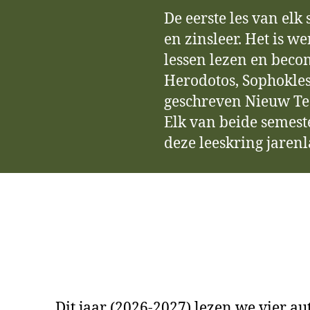
De eerste les van elk
en zinsleer. Het is w
lessen lezen en beco
Herodotos, Sophokles,
geschreven Nieuw Tes
Elk van beide semest
deze leeskring jaren
Dit jaar (2026-2027) lezen we vier au