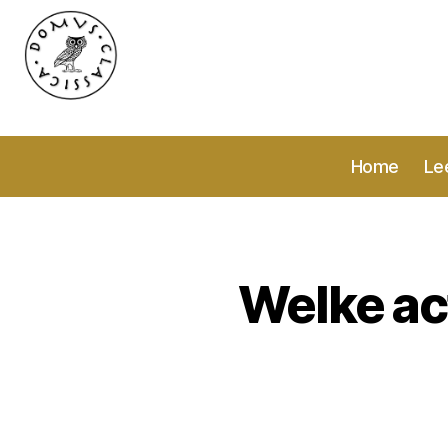
Domvs
Classica
Home
Le
Welke ac