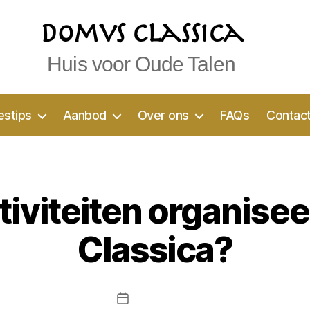
Domvs Classica
Huis voor Oude Talen
estips
Aanbod
Over ons
FAQs
Contac
tiviteiten organise
Classica?
7 juni 2020
Berichtdatum