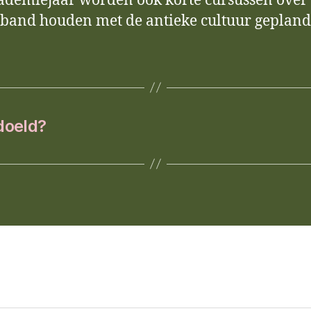
cademiejaar worden ook korte cursussen over
band houden met de antieke cultuur gepland
doeld?