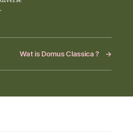
 diverse
.
Wat is Domus Classica ?
→