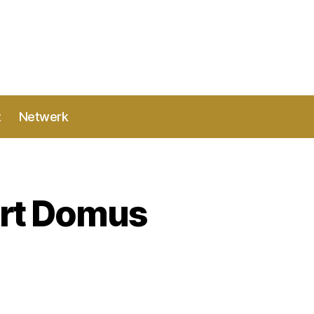
t
Netwerk
ert Domus