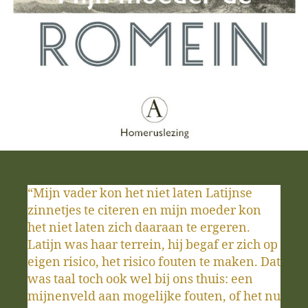
“Mijn vader kon het niet laten Latijnse
zinnetjes te citeren en mijn moeder kon
het niet laten zich daaraan te ergeren.
Latijn was haar terrein, hij begaf er zich op
eigen risico, het risico fouten te maken. Dat
was taal toch ook wel bij ons thuis: een
mijnenveld aan mogelijke fouten, of het nu