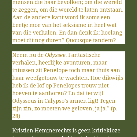
mensen die haar bevolken; om die wereld
te zeggen, om die wereld te laten ontstaan.
Aan de andere kant word ik soms een
beetje moe van het seksisme in heel wat
van die verhalen. En dan denk ik: hoelang
moet dit nog duren? Quousque tandem?
Neem nu de
Odyssee
. Fantastische
verhalen, heerlijke avonturen, maar
intussen zit Penelope toch maar thuis aan
haar weefgetouw te wachten. Hoe dikwijls
heb ik de lof op Penelopes trouw niet
hoeven te aanhoren? En dat terwijl
Odysseus in Calypso’s armen ligt! Tegen
zijn zin, zo moeten we geloven, ja ja.” (p.
28)
Kristien Hemmerechts is geen kritiekloze