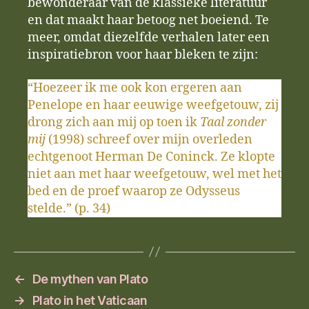
bewonderaar van de klassieke literatuur
en dat maakt haar betoog net boeiend. Te
meer, omdat diezelfde verhalen later een
inspiratiebron voor haar bleken te zijn:
“Hoezeer ik me ook kon ergeren aan
Penelope en haar eeuwige weefgetouw, zij
drong zich aan mij op toen ik
Taal zonder
mij
(1998) schreef over mijn overleden
echtgenoot Herman De Coninck. Ze klopte
niet aan met haar weefgetouw, wel met het
bed en de proef waarop ze Odysseus
stelde.” (p. 34)
←
De mythen van Plato
→
Plato in het Vaticaan