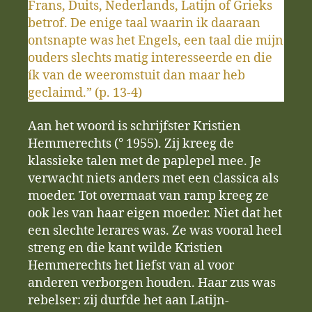
Frans, Duits, Nederlands, Latijn of Grieks
betrof. De enige taal waarin ik daaraan
ontsnapte was het Engels, een taal die mijn
ouders slechts matig interesseerde en die
ík van de weeromstuit dan maar heb
geclaimd.” (p. 13-4)
Aan het woord is schrijfster Kristien
Hemmerechts (° 1955). Zij kreeg de
klassieke talen met de paplepel mee. Je
verwacht niets anders met een classica als
moeder. Tot overmaat van ramp kreeg ze
ook les van haar eigen moeder. Niet dat het
een slechte lerares was. Ze was vooral heel
streng en die kant wilde Kristien
Hemmerechts het liefst van al voor
anderen verborgen houden. Haar zus was
rebelser: zij durfde het aan Latijn-